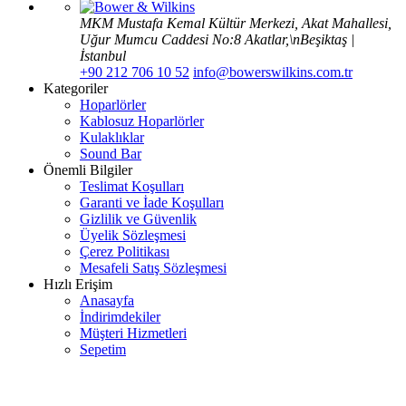
MKM Mustafa Kemal Kültür Merkezi, Akat Mahallesi,
Uğur Mumcu Caddesi No:8 Akatlar,\nBeşiktaş |
İstanbul
+90 212 706 10 52
info@bowerswilkins.com.tr
Kategoriler
Hoparlörler
Kablosuz Hoparlörler
Kulaklıklar
Sound Bar
Önemli Bilgiler
Teslimat Koşulları
Garanti ve İade Koşulları
Gizlilik ve Güvenlik
Üyelik Sözleşmesi
Çerez Politikası
Mesafeli Satış Sözleşmesi
Hızlı Erişim
Anasayfa
İndirimdekiler
Müşteri Hizmetleri
Sepetim
© 2026 ASİMETRİK E-TİCARET A.Ş. TÜM HAKLARI SAKLIDIR.