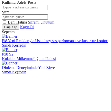
Kullanıcı Adı/E-Posta
Şifre
Beni Hatırla
Şifremi Unuttum
Kayıt Ol
Giriş Yap
Sepetim
Pi8 Yeni Renkleriyle Üst düzey ses performansı ve kusursuz konfor.
Şimdi Keşfedin
Px8 S2
Kulaklık Mükemmelliğinin İfadesi
Dinleme Deneyiminde Yeni Zirve
Şimdi Keşfedin