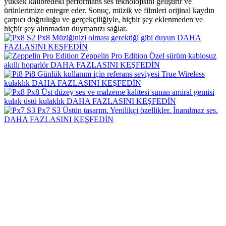
yüksek kalibredeki performans ses teknolojisini geliştirir ve
ürünlerimize entegre eder. Sonuç, müzik ve filmleri orijinal kaydın
çarpıcı doğruluğu ve gerçekçiliğiyle, hiçbir şey eklenmeden ve
hiçbir şey alınmadan duymanızı sağlar.
Px8
Müziğinizi olması gerektiği gibi duyun
DAHA
FAZLASINI KEŞFEDİN
Zeppelin Pro Edition
Özel sürüm kablosuz
akıllı hoparlör
DAHA FAZLASINI KEŞFEDİN
Pi8
Günlük kullanım için referans seviyesi True Wireless
kulaklık
DAHA FAZLASINI KEŞFEDİN
Px8
Üst düzey ses ve malzeme kalitesi sunan amiral gemisi
kulak üstü kulaklık
DAHA FAZLASINI KEŞFEDİN
Px7 S3
Üstün tasarım. Yenilikçi özellikler. İnanılmaz ses.
DAHA FAZLASINI KEŞFEDİN