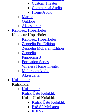
Custom Theater
Commercial Audio
Home Audio
Marine
Outdoor
Aksesuarlar
Kablosuz Hoparlörler
Kablosuz Hoparlörler
Kablosuz Hoparlörler
Zeppelin Pro Edition
Zeppelin McLaren Edition
Zeppelin
Panoroma 3
Formation Series
Wireless Home Theater
Multiroom Audio
Aksesuarlar
Kulaklıklar
Kulaklıklar
Kulaklıklar
Kulak Üstü Kulaklık
Kulak Üstü Kulaklık
Kulak Üstü Kulaklık
Px8 S2 McLaren
Px8 S2