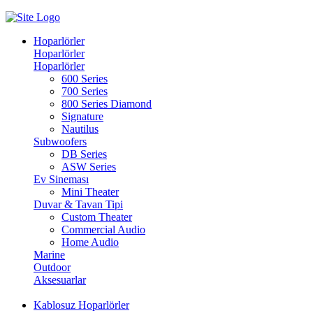
Hoparlörler
Hoparlörler
Hoparlörler
600 Series
700 Series
800 Series Diamond
Signature
Nautilus
Subwoofers
DB Series
ASW Series
Ev Sineması
Mini Theater
Duvar & Tavan Tipi
Custom Theater
Commercial Audio
Home Audio
Marine
Outdoor
Aksesuarlar
Kablosuz Hoparlörler