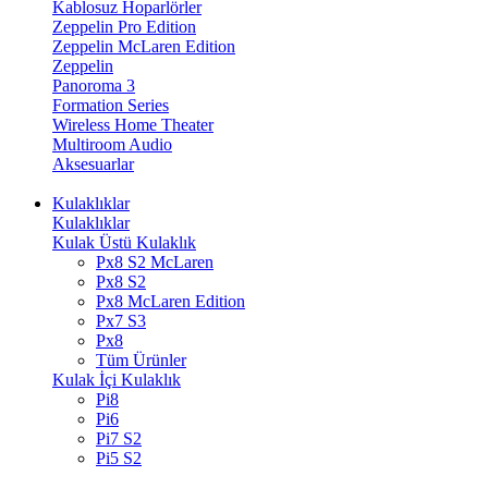
Kablosuz Hoparlörler
Zeppelin Pro Edition
Zeppelin McLaren Edition
Zeppelin
Panoroma 3
Formation Series
Wireless Home Theater
Multiroom Audio
Aksesuarlar
Kulaklıklar
Kulaklıklar
Kulak Üstü Kulaklık
Px8 S2 McLaren
Px8 S2
Px8 McLaren Edition
Px7 S3
Px8
Tüm Ürünler
Kulak İçi Kulaklık
Pi8
Pi6
Pi7 S2
Pi5 S2