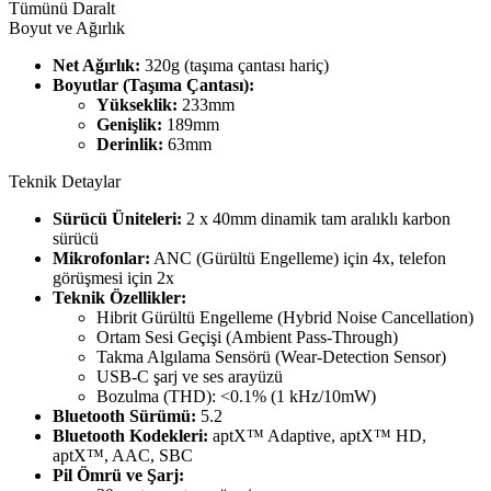
Tümünü Daralt
Boyut ve Ağırlık
Net Ağırlık:
320g (taşıma çantası hariç)
Boyutlar (Taşıma Çantası):
Yükseklik:
233mm
Genişlik:
189mm
Derinlik:
63mm
Teknik Detaylar
Sürücü Üniteleri:
2 x 40mm dinamik tam aralıklı karbon
sürücü
Mikrofonlar:
ANC (Gürültü Engelleme) için 4x, telefon
görüşmesi için 2x
Teknik Özellikler:
Hibrit Gürültü Engelleme (Hybrid Noise Cancellation)
Ortam Sesi Geçişi (Ambient Pass-Through)
Takma Algılama Sensörü (Wear-Detection Sensor)
USB-C şarj ve ses arayüzü
Bozulma (THD): <0.1% (1 kHz/10mW)
Bluetooth Sürümü:
5.2
Bluetooth Kodekleri:
aptX™ Adaptive, aptX™ HD,
aptX™, AAC, SBC
Pil Ömrü ve Şarj: