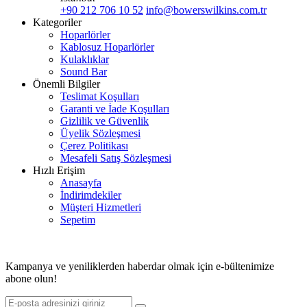
+90 212 706 10 52
info@bowerswilkins.com.tr
Kategoriler
Hoparlörler
Kablosuz Hoparlörler
Kulaklıklar
Sound Bar
Önemli Bilgiler
Teslimat Koşulları
Garanti ve İade Koşulları
Gizlilik ve Güvenlik
Üyelik Sözleşmesi
Çerez Politikası
Mesafeli Satış Sözleşmesi
Hızlı Erişim
Anasayfa
İndirimdekiler
Müşteri Hizmetleri
Sepetim
© 2026 ASİMETRİK E-TİCARET A.Ş. TÜM HAKLARI SAKLIDIR.
Kampanya ve yeniliklerden haberdar olmak için e-bültenimize
abone olun!