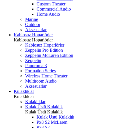
Custom Theater
Commercial Audio
Home Audio
Marine
Outdoor
Aksesuarlar
Kablosuz Hoparlörler
Kablosuz Hoparlörler
Kablosuz Hoparlörler
Zeppelin Pro Edition
Zeppelin McLaren Edition
Zeppelin
Panoroma 3
Formation Series
Wireless Home Theater
Multiroom Audio
Aksesuarlar
Kulaklıklar
Kulaklıklar
Kulaklıklar
Kulak Üstü Kulaklık
Kulak Üstü Kulaklık
Kulak Üstü Kulaklık
Px8 S2 McLaren
Px8 S2