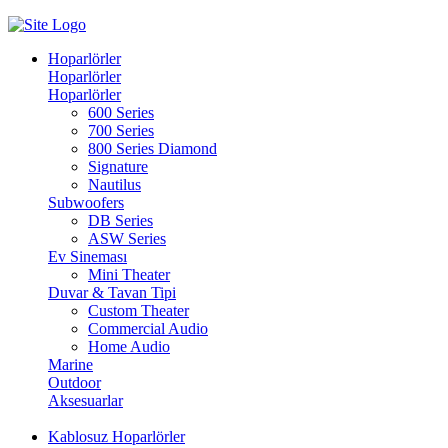
Hoparlörler
Hoparlörler
Hoparlörler
600 Series
700 Series
800 Series Diamond
Signature
Nautilus
Subwoofers
DB Series
ASW Series
Ev Sineması
Mini Theater
Duvar & Tavan Tipi
Custom Theater
Commercial Audio
Home Audio
Marine
Outdoor
Aksesuarlar
Kablosuz Hoparlörler