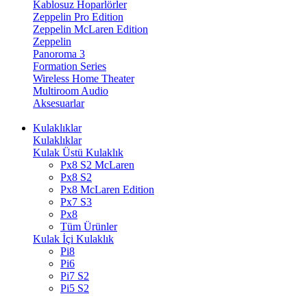
Kablosuz Hoparlörler
Zeppelin Pro Edition
Zeppelin McLaren Edition
Zeppelin
Panoroma 3
Formation Series
Wireless Home Theater
Multiroom Audio
Aksesuarlar
Kulaklıklar
Kulaklıklar
Kulak Üstü Kulaklık
Px8 S2 McLaren
Px8 S2
Px8 McLaren Edition
Px7 S3
Px8
Tüm Ürünler
Kulak İçi Kulaklık
Pi8
Pi6
Pi7 S2
Pi5 S2