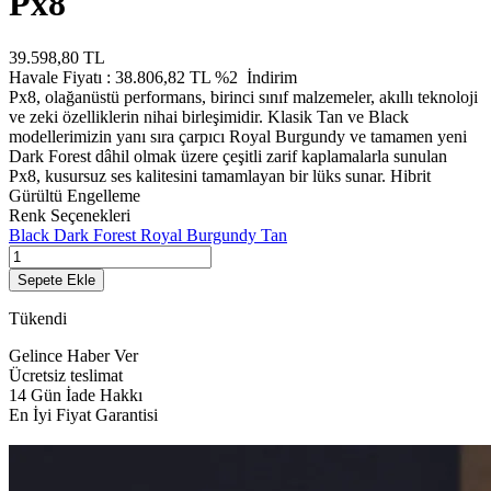
Px8
39.598,80
TL
Havale Fiyatı :
38.806,82
TL
%2
İndirim
Px8, olağanüstü performans, birinci sınıf malzemeler, akıllı teknoloji
ve zeki özelliklerin nihai birleşimidir. Klasik Tan ve Black
modellerimizin yanı sıra çarpıcı Royal Burgundy ve tamamen yeni
Dark Forest dâhil olmak üzere çeşitli zarif kaplamalarla sunulan
Px8, kusursuz ses kalitesini tamamlayan bir lüks sunar. Hibrit
Gürültü Engelleme
Renk Seçenekleri
Black
Dark Forest
Royal Burgundy
Tan
Sepete Ekle
Tükendi
Gelince Haber Ver
Ücretsiz teslimat
14 Gün İade Hakkı
En İyi Fiyat Garantisi