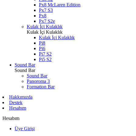
Px8 McLaren Edition
Px7 S3
Px8
Px7 S2e
Kulak İçi Kulaklık
Kulak İçi Kulaklık
Kulak İçi Kulaklık
Pi8
Pi6
Pi7 S2
Pi5 S2
Sound Bar
Sound Bar
Sound Bar
Panoroma 3
Formation Bar
Hakkımızda
Destek
Hesabım
Hesabım
Üye Girişi