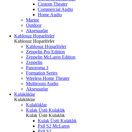
Custom Theater
Commercial Audio
Home Audio
Marine
Outdoor
Aksesuarlar
Kablosuz Hoparlörler
Kablosuz Hoparlörler
Kablosuz Hoparlörler
Zeppelin Pro Edition
Zeppelin McLaren Edition
Zeppelin
Panoroma 3
Formation Series
Wireless Home Theater
Multiroom Audio
Aksesuarlar
Kulaklıklar
Kulaklıklar
Kulaklıklar
Kulak Üstü Kulaklık
Kulak Üstü Kulaklık
Kulak Üstü Kulaklık
Px8 S2 McLaren
Px8 S2