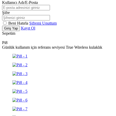
Kullanıcı Adı/E-Posta
Şifre
Beni Hatırla
Şifremi Unuttum
Kayıt Ol
Giriş Yap
Sepetim
Pi8
Günlük kullanım için referans seviyesi True Wireless kulaklık