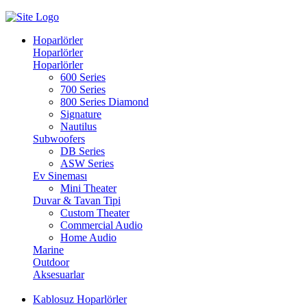
Hoparlörler
Hoparlörler
Hoparlörler
600 Series
700 Series
800 Series Diamond
Signature
Nautilus
Subwoofers
DB Series
ASW Series
Ev Sineması
Mini Theater
Duvar & Tavan Tipi
Custom Theater
Commercial Audio
Home Audio
Marine
Outdoor
Aksesuarlar
Kablosuz Hoparlörler