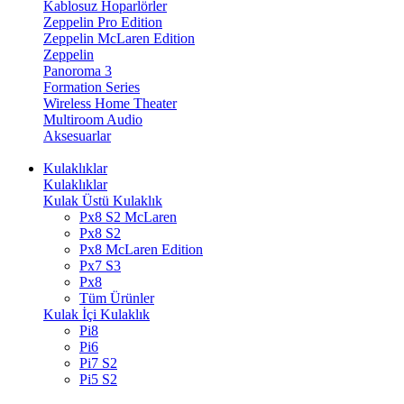
Kablosuz Hoparlörler
Zeppelin Pro Edition
Zeppelin McLaren Edition
Zeppelin
Panoroma 3
Formation Series
Wireless Home Theater
Multiroom Audio
Aksesuarlar
Kulaklıklar
Kulaklıklar
Kulak Üstü Kulaklık
Px8 S2 McLaren
Px8 S2
Px8 McLaren Edition
Px7 S3
Px8
Tüm Ürünler
Kulak İçi Kulaklık
Pi8
Pi6
Pi7 S2
Pi5 S2