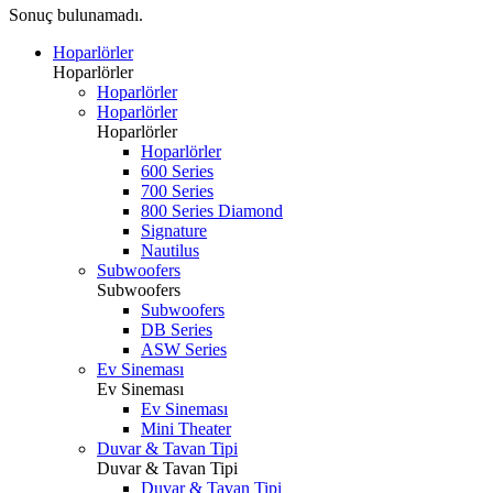
Sonuç bulunamadı.
Hoparlörler
Hoparlörler
Hoparlörler
Hoparlörler
Hoparlörler
Hoparlörler
600 Series
700 Series
800 Series Diamond
Signature
Nautilus
Subwoofers
Subwoofers
Subwoofers
DB Series
ASW Series
Ev Sineması
Ev Sineması
Ev Sineması
Mini Theater
Duvar & Tavan Tipi
Duvar & Tavan Tipi
Duvar & Tavan Tipi