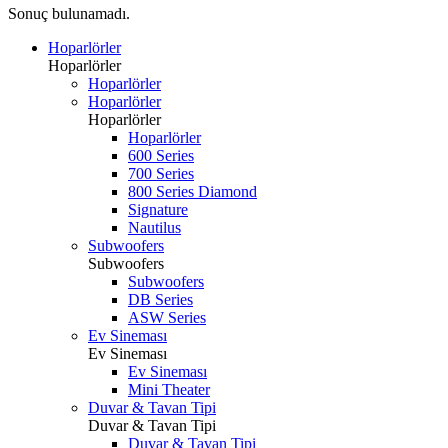
Sonuç bulunamadı.
Hoparlörler
Hoparlörler
Hoparlörler
Hoparlörler
Hoparlörler
Hoparlörler
600 Series
700 Series
800 Series Diamond
Signature
Nautilus
Subwoofers
Subwoofers
Subwoofers
DB Series
ASW Series
Ev Sineması
Ev Sineması
Ev Sineması
Mini Theater
Duvar & Tavan Tipi
Duvar & Tavan Tipi
Duvar & Tavan Tipi