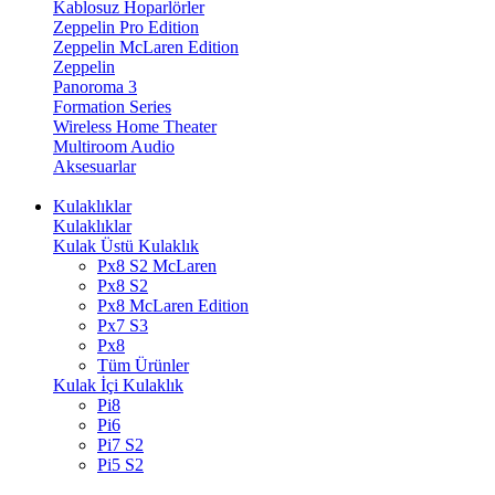
Kablosuz Hoparlörler
Zeppelin Pro Edition
Zeppelin McLaren Edition
Zeppelin
Panoroma 3
Formation Series
Wireless Home Theater
Multiroom Audio
Aksesuarlar
Kulaklıklar
Kulaklıklar
Kulak Üstü Kulaklık
Px8 S2 McLaren
Px8 S2
Px8 McLaren Edition
Px7 S3
Px8
Tüm Ürünler
Kulak İçi Kulaklık
Pi8
Pi6
Pi7 S2
Pi5 S2