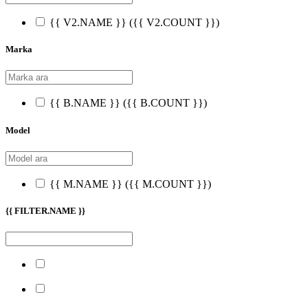
{{ V2.NAME }}
({{ V2.COUNT }})
Marka
{{ B.NAME }}
({{ B.COUNT }})
Model
{{ M.NAME }}
({{ M.COUNT }})
{{ FILTER.NAME }}