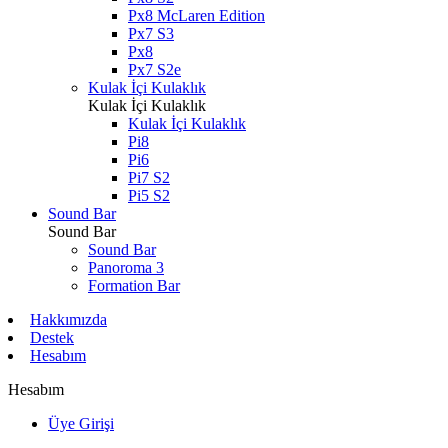
Px8 McLaren Edition
Px7 S3
Px8
Px7 S2e
Kulak İçi Kulaklık
Kulak İçi Kulaklık
Kulak İçi Kulaklık
Pi8
Pi6
Pi7 S2
Pi5 S2
Sound Bar
Sound Bar
Sound Bar
Panoroma 3
Formation Bar
Hakkımızda
Destek
Hesabım
Hesabım
Üye Girişi