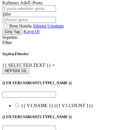
Kullanıcı Adı/E-Posta
Şifre
Beni Hatırla
Şifremi Unuttum
Kayıt Ol
Giriş Yap
Sepetim
Filtre
Seçilen Filtreler
{{ SELECTED.TEXT }} ×
HEPSİNİ SİL
{{ FILTERS.VARIANTS.TYPE1_NAME }}
{{ V1.NAME }}
({{ V1.COUNT }})
{{ FILTERS.VARIANTS.TYPE2_NAME }}