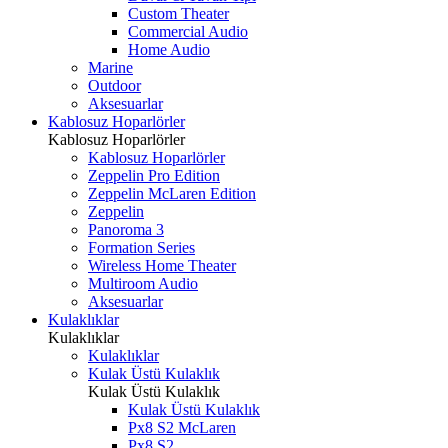
Custom Theater
Commercial Audio
Home Audio
Marine
Outdoor
Aksesuarlar
Kablosuz Hoparlörler
Kablosuz Hoparlörler
Kablosuz Hoparlörler
Zeppelin Pro Edition
Zeppelin McLaren Edition
Zeppelin
Panoroma 3
Formation Series
Wireless Home Theater
Multiroom Audio
Aksesuarlar
Kulaklıklar
Kulaklıklar
Kulaklıklar
Kulak Üstü Kulaklık
Kulak Üstü Kulaklık
Kulak Üstü Kulaklık
Px8 S2 McLaren
Px8 S2