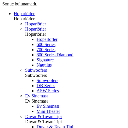
Sonuç bulunamadı.
Hoparlörler
Hoparlörler
Hoparlörler
Hoparlörler
Hoparlörler
Hoparlörler
600 Series
700 Series
800 Series Diamond
Signature
Nautilus
Subwoofers
Subwoofers
Subwoofers
DB Series
ASW Series
Ev Sineması
Ev Sineması
Ev Sineması
Mini Theater
Duvar & Tavan Tipi
Duvar & Tavan Tipi
Duvar & Tavan Tipi