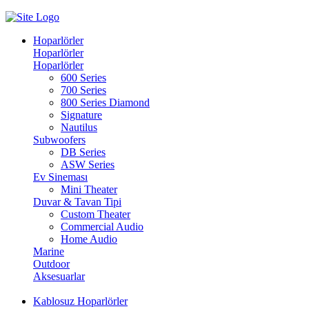
Hoparlörler
Hoparlörler
Hoparlörler
600 Series
700 Series
800 Series Diamond
Signature
Nautilus
Subwoofers
DB Series
ASW Series
Ev Sineması
Mini Theater
Duvar & Tavan Tipi
Custom Theater
Commercial Audio
Home Audio
Marine
Outdoor
Aksesuarlar
Kablosuz Hoparlörler