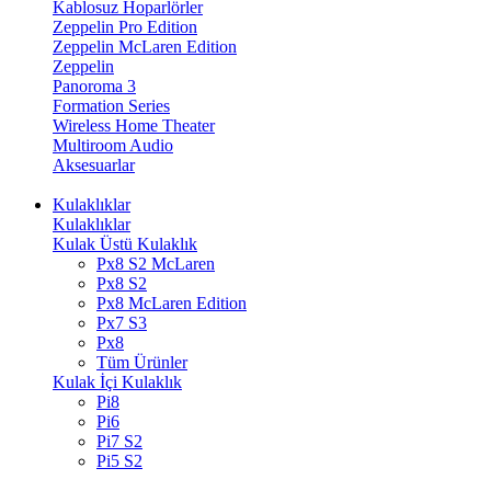
Kablosuz Hoparlörler
Zeppelin Pro Edition
Zeppelin McLaren Edition
Zeppelin
Panoroma 3
Formation Series
Wireless Home Theater
Multiroom Audio
Aksesuarlar
Kulaklıklar
Kulaklıklar
Kulak Üstü Kulaklık
Px8 S2 McLaren
Px8 S2
Px8 McLaren Edition
Px7 S3
Px8
Tüm Ürünler
Kulak İçi Kulaklık
Pi8
Pi6
Pi7 S2
Pi5 S2