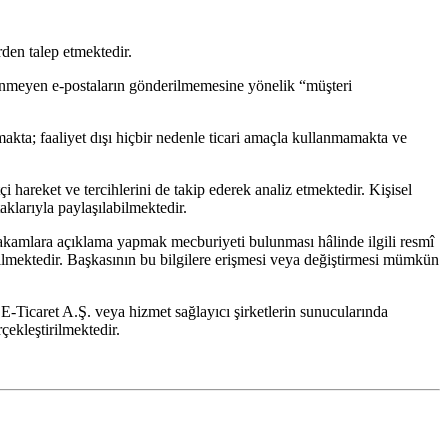
rden talep etmektedir.
stenmeyen e-postaların gönderilmemesine yönelik “müşteri
makta; faaliyet dışı hiçbir nedenle ticari amaçla kullanmamakta ve
çi hareket ve tercihlerini de takip ederek analiz etmektedir. Kişisel
aklarıyla paylaşılabilmektedir.
akamlara açıklama yapmak mecburiyeti bulunması hâlinde ilgili resmî
rebilmektedir. Başkasının bu bilgilere erişmesi veya değiştirmesi mümkün
 E-Ticaret A.Ş. veya hizmet sağlayıcı şirketlerin sunucularında
çekleştirilmektedir.