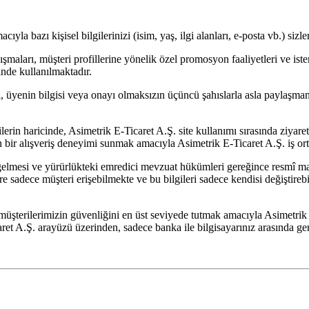
la bazı kişisel bilgilerinizi (isim, yaş, ilgi alanları, e-posta vb.) sizle
şmaları, müşteri profillerine yönelik özel promosyon faaliyetleri ve i
nde kullanılmaktadır.
eri, üyenin bilgisi veya onayı olmaksızın üçüncü şahıslarla asla paylaşma
ilerin haricinde, Asimetrik E-Ticaret A.Ş. site kullanımı sırasında ziyaret
kin bir alışveriş deneyimi sunmak amacıyla Asimetrik E-Ticaret A.Ş. iş ort
p gelmesi ve yürürlükteki emredici mevzuat hükümleri gereğince resmî m
lere sadece müşteri erişebilmekte ve bu bilgileri sadece kendisi değişti
n müşterilerimizin güvenliğini en üst seviyede tutmak amacıyla Asimetrik
et A.Ş. arayüzü üzerinden, sadece banka ile bilgisayarınız arasında ger