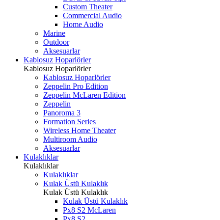
Custom Theater
Commercial Audio
Home Audio
Marine
Outdoor
Aksesuarlar
Kablosuz Hoparlörler
Kablosuz Hoparlörler
Kablosuz Hoparlörler
Zeppelin Pro Edition
Zeppelin McLaren Edition
Zeppelin
Panoroma 3
Formation Series
Wireless Home Theater
Multiroom Audio
Aksesuarlar
Kulaklıklar
Kulaklıklar
Kulaklıklar
Kulak Üstü Kulaklık
Kulak Üstü Kulaklık
Kulak Üstü Kulaklık
Px8 S2 McLaren
Px8 S2