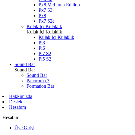
Px8 McLaren Edition
Px7 S3
Px8
Px7 S2e
Kulak İçi Kulaklık
Kulak İçi Kulaklık
Kulak İçi Kulaklık
Pi8
Pi6
Pi7 S2
Pi5 S2
Sound Bar
Sound Bar
Sound Bar
Panoroma 3
Formation Bar
Hakkımızda
Destek
Hesabım
Hesabım
Üye Girişi