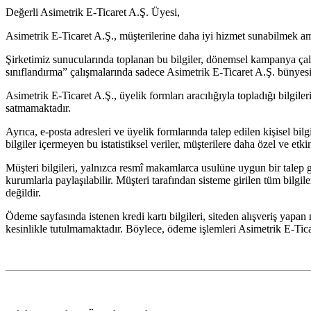
Değerli Asimetrik E-Ticaret A.Ş. Üyesi,
Asimetrik E-Ticaret A.Ş., müşterilerine daha iyi hizmet sunabilmek amacıy
Şirketimiz sunucularında toplanan bu bilgiler, dönemsel kampanya çalı
sınıflandırma” çalışmalarında sadece Asimetrik E-Ticaret A.Ş. bünyesi
Asimetrik E-Ticaret A.Ş., üyelik formları aracılığıyla topladığı bilgil
satmamaktadır.
Ayrıca, e-posta adresleri ve üyelik formlarında talep edilen kişisel bilg
bilgiler içermeyen bu istatistiksel veriler, müşterilere daha özel ve et
Müşteri bilgileri, yalnızca resmî makamlarca usulüne uygun bir tale
kurumlarla paylaşılabilir. Müşteri tarafından sisteme girilen tüm bilgi
değildir.
Ödeme sayfasında istenen kredi kartı bilgileri, siteden alışveriş yapa
kesinlikle tutulmamaktadır. Böylece, ödeme işlemleri Asimetrik E-Ticar