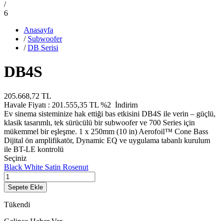
/
6
Anasayfa
/
Subwoofer
/
DB Serisi
DB4S
205.668,72
TL
Havale Fiyatı :
201.555,35
TL
%2
İndirim
Ev sinema sisteminize hak ettiği bas etkisini DB4S ile verin – güçlü,
klasik tasarımlı, tek sürücülü bir subwoofer ve 700 Series için
mükemmel bir eşleşme. 1 x 250mm (10 in) Aerofoil™ Cone Bass
Dijital ön amplifikatör, Dynamic EQ ve uygulama tabanlı kurulum
ile BT-LE kontrolü
Seçiniz
Black
White
Satin Rosenut
Sepete Ekle
Tükendi