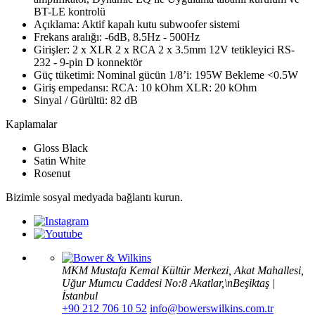
BT-LE kontrolü
Açıklama
:
Aktif kapalı kutu subwoofer sistemi
Frekans aralığı
:
-6dB, 8.5Hz - 500Hz
Girişler
:
2 x XLR 2 x RCA 2 x 3.5mm 12V tetikleyici RS-
232 - 9-pin D konnektör
Güç tüketimi
:
Nominal gücün 1/8’i: 195W Bekleme <0.5W
Giriş empedansı
:
RCA: 10 kOhm XLR: 20 kOhm
Sinyal / Gürültü
:
82 dB
Kaplamalar
Gloss Black
Satin White
Rosenut
Bizimle sosyal medyada bağlantı kurun.
MKM Mustafa Kemal Kültür Merkezi, Akat Mahallesi,
Uğur Mumcu Caddesi No:8 Akatlar,\nBeşiktaş |
İstanbul
+90 212 706 10 52
info@bowerswilkins.com.tr