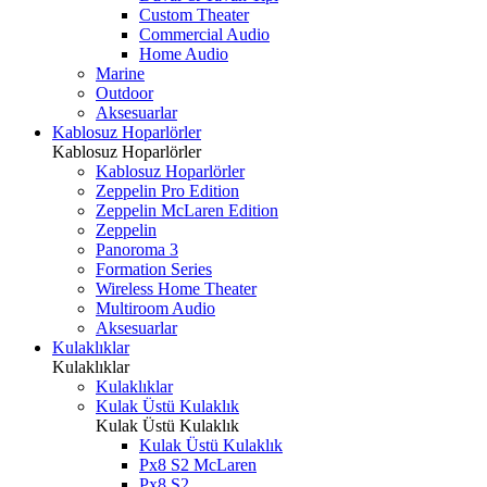
Custom Theater
Commercial Audio
Home Audio
Marine
Outdoor
Aksesuarlar
Kablosuz Hoparlörler
Kablosuz Hoparlörler
Kablosuz Hoparlörler
Zeppelin Pro Edition
Zeppelin McLaren Edition
Zeppelin
Panoroma 3
Formation Series
Wireless Home Theater
Multiroom Audio
Aksesuarlar
Kulaklıklar
Kulaklıklar
Kulaklıklar
Kulak Üstü Kulaklık
Kulak Üstü Kulaklık
Kulak Üstü Kulaklık
Px8 S2 McLaren
Px8 S2