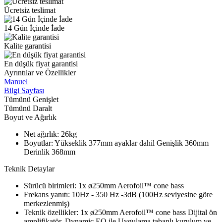
Ücretsiz teslimat
14 Gün İçinde İade
Kalite garantisi
En düşük fiyat garantisi
Ayrıntılar ve Özellikler
Manuel
Bilgi Sayfası
Tümünü Genişlet
Tümünü Daralt
Boyut ve Ağırlık
Net ağırlık
:
26kg
Boyutlar
:
Yükseklik 377mm ayaklar dahil Genişlik 360mm
Derinlik 368mm
Teknik Detaylar
Sürücü birimleri
:
1x ø250mm Aerofoil™ cone bass
Frekans yanıtı
:
10Hz - 350 Hz -3dB (100Hz seviyesine göre
merkezlenmiş)
Teknik özellikler
:
1x ø250mm Aerofoil™ cone bass Dijital ön
amplifikatör, Dynamic EQ ile Uygulama tabanlı kurulum ve