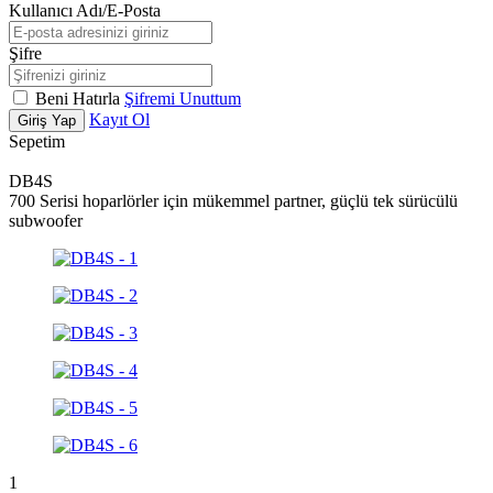
Kullanıcı Adı/E-Posta
Şifre
Beni Hatırla
Şifremi Unuttum
Kayıt Ol
Giriş Yap
Sepetim
DB4S
700 Serisi hoparlörler için mükemmel partner, güçlü tek sürücülü
subwoofer
1