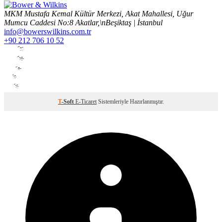
MKM Mustafa Kemal Kültür Merkezi, Akat Mahallesi, Uğur
Mumcu Caddesi No:8 Akatlar,\nBeşiktaş | İstanbul
info@bowerswilkins.com.tr
+90 212 706 10 52
T
-Soft
E-Ticaret
Sistemleriyle Hazırlanmıştır.