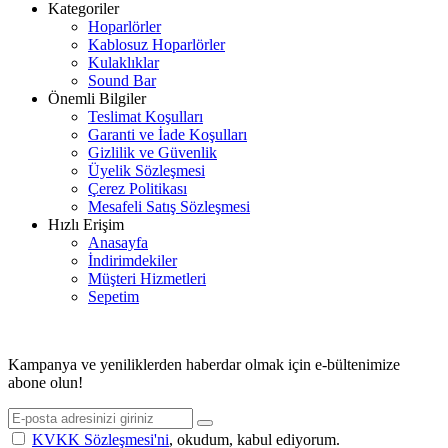
Kategoriler
Hoparlörler
Kablosuz Hoparlörler
Kulaklıklar
Sound Bar
Önemli Bilgiler
Teslimat Koşulları
Garanti ve İade Koşulları
Gizlilik ve Güvenlik
Üyelik Sözleşmesi
Çerez Politikası
Mesafeli Satış Sözleşmesi
Hızlı Erişim
Anasayfa
İndirimdekiler
Müşteri Hizmetleri
Sepetim
© 2026 ASİMETRİK E-TİCARET A.Ş. TÜM HAKLARI SAKLIDIR.
Kampanya ve yeniliklerden haberdar olmak için e-bültenimize
abone olun!
KVKK Sözleşmesi'ni
, okudum, kabul ediyorum.