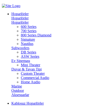
Hoparlörler
Hoparlörler
Hoparlörler
600 Series
700 Series
800 Series Diamond
Signature
Nautilus
Subwoofers
DB Series
ASW Series
Ev Sineması
Mini Theater
Duvar & Tavan Tipi
Custom Theater
Commercial Audio
Home Audio
Marine
Outdoor
Aksesuarlar
Kablosuz Hoparlörler