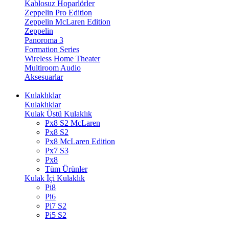
Kablosuz Hoparlörler
Zeppelin Pro Edition
Zeppelin McLaren Edition
Zeppelin
Panoroma 3
Formation Series
Wireless Home Theater
Multiroom Audio
Aksesuarlar
Kulaklıklar
Kulaklıklar
Kulak Üstü Kulaklık
Px8 S2 McLaren
Px8 S2
Px8 McLaren Edition
Px7 S3
Px8
Tüm Ürünler
Kulak İçi Kulaklık
Pi8
Pi6
Pi7 S2
Pi5 S2