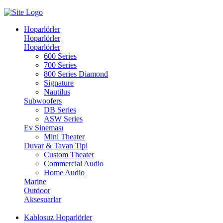
Hoparlörler
Hoparlörler
Hoparlörler
600 Series
700 Series
800 Series Diamond
Signature
Nautilus
Subwoofers
DB Series
ASW Series
Ev Sineması
Mini Theater
Duvar & Tavan Tipi
Custom Theater
Commercial Audio
Home Audio
Marine
Outdoor
Aksesuarlar
Kablosuz Hoparlörler