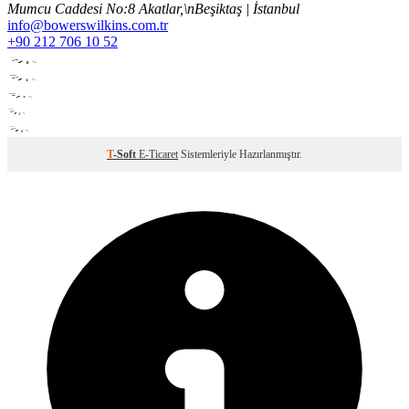
Mumcu Caddesi No:8 Akatlar,\nBeşiktaş | İstanbul
info@bowerswilkins.com.tr
+90 212 706 10 52
T
-Soft
E-Ticaret
Sistemleriyle Hazırlanmıştır.