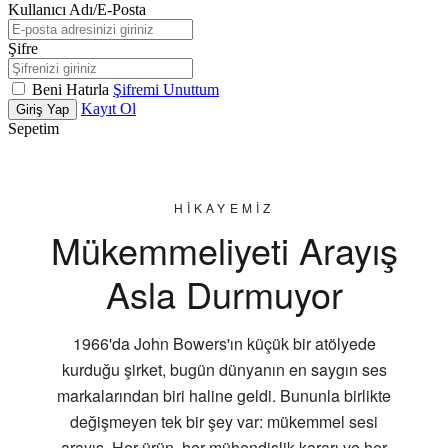
Kullanıcı Adı/E-Posta
Şifre
Beni Hatırla
Şifremi Unuttum
Kayıt Ol
Giriş Yap
Sepetim
HİKAYEMİZ
Mükemmeliyeti Arayış
Asla Durmuyor
1966'da John Bowers'ın küçük bir atölyede
kurduğu şirket, bugün dünyanın en saygın ses
markalarından biri haline geldi. Bununla birlikte
değişmeyen tek bir şey var: mükemmel sesi
arayış. Her ürün, her mühendislik kararı ve her