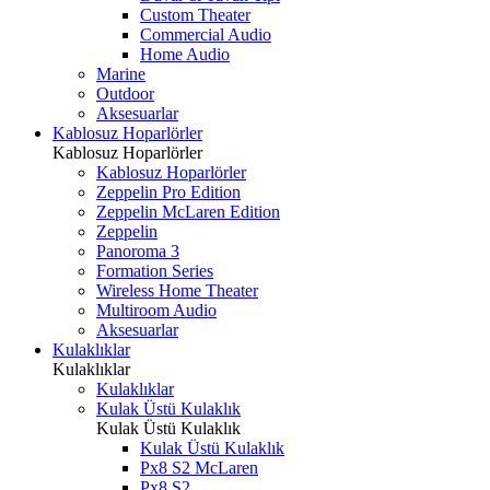
Custom Theater
Commercial Audio
Home Audio
Marine
Outdoor
Aksesuarlar
Kablosuz Hoparlörler
Kablosuz Hoparlörler
Kablosuz Hoparlörler
Zeppelin Pro Edition
Zeppelin McLaren Edition
Zeppelin
Panoroma 3
Formation Series
Wireless Home Theater
Multiroom Audio
Aksesuarlar
Kulaklıklar
Kulaklıklar
Kulaklıklar
Kulak Üstü Kulaklık
Kulak Üstü Kulaklık
Kulak Üstü Kulaklık
Px8 S2 McLaren
Px8 S2