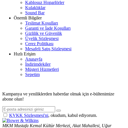
Kablosuz Hoparlörler
Kulaklıklar
Sound Bar
Önemli Bilgiler
Teslimat Koşulları
Garanti ve İade Koşulları
Gizlilik ve Güvenlik
Üyelik Sözleşmesi
Çerez Politikası
Mesafeli Satış Sözleşmesi
Hızlı Erişim
Anasayfa
İndirimdekiler
Müşteri Hizmetleri
Sepetim
© 2026 ASİMETRİK E-TİCARET A.Ş. TÜM HAKLARI SAKLIDIR.
Kampanya ve yeniliklerden haberdar olmak için e-bültenimize
abone olun!
KVKK Sözleşmesi'ni
, okudum, kabul ediyorum.
MKM Mustafa Kemal Kültür Merkezi, Akat Mahallesi, Uğur