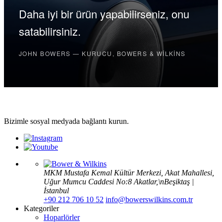
Daha iyi bir ürün yapabilirseniz, onu
satabilirsiniz.
JOHN BOWERS — KURUCU, BOWERS & WILKINS
Bizimle sosyal medyada bağlantı kurun.
MKM Mustafa Kemal Kültür Merkezi, Akat Mahallesi,
Uğur Mumcu Caddesi No:8 Akatlar,\nBeşiktaş |
İstanbul
+90 212 706 10 52
info@bowerswilkins.com.tr
Kategoriler
Hoparlörler