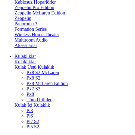
Kablosuz Hoparlörler
Zeppelin Pro Edition
Zeppelin McLaren Edition
Zeppelin
Panoroma 3
Formation Series
Wireless Home Theater
Multiroom Audio
Aksesuarlar
Kulaklıklar
Kulaklıklar
Kulak Üstü Kulaklık
Px8 S2 McLaren
Px8 S2
Px8 McLaren Edition
Px7 S3
Px8
Tüm Ürünler
Kulak İçi Kulaklık
Pi8
Pi6
Pi7 S2
Pi5 S2