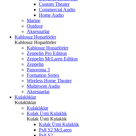
Custom Theater
Commercial Audio
Home Audio
Marine
Outdoor
Aksesuarlar
Kablosuz Hoparlörler
Kablosuz Hoparlörler
Kablosuz Hoparlörler
Zeppelin Pro Edition
Zeppelin McLaren Edition
Zeppelin
Panoroma 3
Formation Series
Wireless Home Theater
Multiroom Audio
Aksesuarlar
Kulaklıklar
Kulaklıklar
Kulaklıklar
Kulak Üstü Kulaklık
Kulak Üstü Kulaklık
Kulak Üstü Kulaklık
Px8 S2 McLaren
Px8 S2