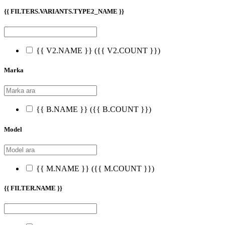
{{ FILTERS.VARIANTS.TYPE2_NAME }}
{{ V2.NAME }}
({{ V2.COUNT }})
Marka
{{ B.NAME }}
({{ B.COUNT }})
Model
{{ M.NAME }}
({{ M.COUNT }})
{{ FILTER.NAME }}