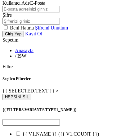
Kullanıcı Adı/E-Posta
Şifre
Beni Hatırla
Şifremi Unuttum
Kayıt Ol
Giriş Yap
Sepetim
Anasayfa
/
ISW
Filtre
Seçilen Filtreler
{{ SELECTED.TEXT }} ×
HEPSİNİ SİL
{{ FILTERS.VARIANTS.TYPE1_NAME }}
{{ V1.NAME }}
({{ V1.COUNT }})