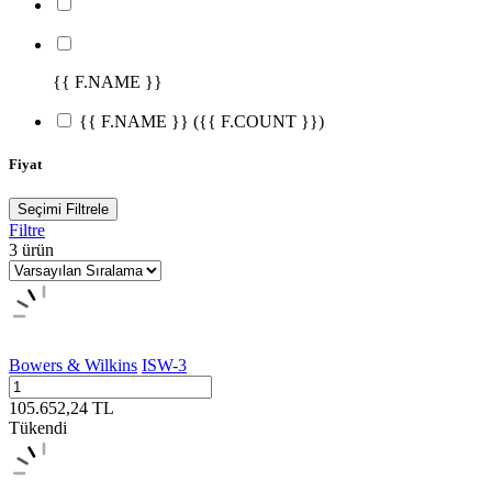
{{ F.NAME }}
{{ F.NAME }}
({{ F.COUNT }})
Fiyat
Seçimi Filtrele
Filtre
3
ürün
Bowers & Wilkins
ISW-3
105.652,24
TL
Tükendi