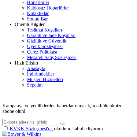
Hoparlörler
Kablosuz Hoparlörler
Kulaklıklar
Sound Bar
Önemli Bilgiler
Teslimat Koşulları
Garanti ve İade Koşulları
Gizlilik ve Güvenlik
Üyelik Sözleşmesi
Çerez Politikası
Mesafeli Satış Sözleşmesi
Hızlı Erişim
Anasayfa
İndirimdekiler
Müşteri Hizmetleri
Sepetim
© 2026 ASİMETRİK E-TİCARET A.Ş. TÜM HAKLARI SAKLIDIR.
Kampanya ve yeniliklerden haberdar olmak için e-bültenimize
abone olun!
KVKK Sözleşmesi'ni
, okudum, kabul ediyorum.