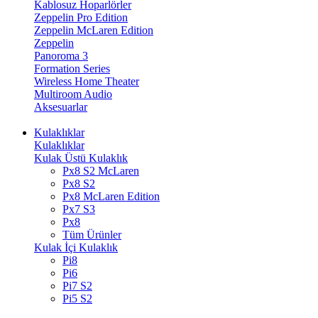
Kablosuz Hoparlörler
Zeppelin Pro Edition
Zeppelin McLaren Edition
Zeppelin
Panoroma 3
Formation Series
Wireless Home Theater
Multiroom Audio
Aksesuarlar
Kulaklıklar
Kulaklıklar
Kulak Üstü Kulaklık
Px8 S2 McLaren
Px8 S2
Px8 McLaren Edition
Px7 S3
Px8
Tüm Ürünler
Kulak İçi Kulaklık
Pi8
Pi6
Pi7 S2
Pi5 S2