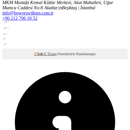
MKM Mustafa Kemal Kültür Merkezi, Akat Mahallesi, Uğur
Mumcu Caddesi No:8 Akatlar,\nBeşiktaş | İstanbul
info@bowerswilkins.com.tr
+90 212 706 10 52
T
-Soft
E-Ticaret
Sistemleriyle Hazırlanmıştır.