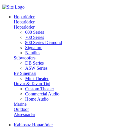
Hoparlörler
Hoparlörler
Hoparlörler
600 Series
700 Series
800 Series Diamond
Signature
Nautilus
Subwoofers
DB Series
ASW Series
Ev Sineması
Mini Theater
Duvar & Tavan Tipi
Custom Theater
Commercial Audio
Home Audio
Marine
Outdoor
Aksesuarlar
Kablosuz Hoparlörler